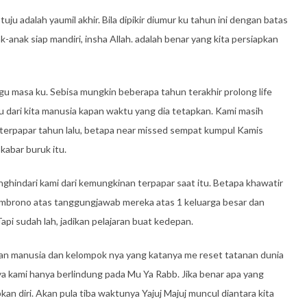
uju adalah yaumil akhir. Bila dipikir diumur ku tahun ini dengan batas
-anak siap mandiri, insha Allah. adalah benar yang kita persiapkan
unggu masa ku. Sebisa mungkin beberapa tahun terakhir prolong life
u dari kita manusia kapan waktu yang dia tetapkan. Kami masih
 terpapar tahun lalu, betapa near missed sempat kumpul Kamis
kabar buruk itu.
ghindari kami dari kemungkinan terpapar saat itu. Betapa khawatir
embrono atas tanggungjawab mereka atas 1 keluarga besar dan
i sudah lah, jadikan pelajaran buat kedepan.
makan manusia dan kelompok nya yang katanya me reset tatanan dunia
a kami hanya berlindung pada Mu Ya Rabb. Jika benar apa yang
pkan diri. Akan pula tiba waktunya Yajuj Majuj muncul diantara kita