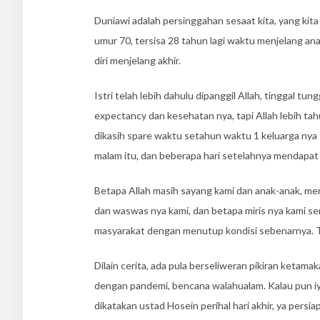
Duniawi adalah persinggahan sesaat kita, yang kita t
umur 70, tersisa 28 tahun lagi waktu menjelang anak
diri menjelang akhir.
Istri telah lebih dahulu dipanggil Allah, tinggal t
expectancy dan kesehatan nya, tapi Allah lebih tah
dikasih spare waktu setahun waktu 1 keluarga nya
malam itu, dan beberapa hari setelahnya mendapat 
Betapa Allah masih sayang kami dan anak-anak, men
dan waswas nya kami, dan betapa miris nya kami s
masyarakat dengan menutup kondisi sebenarnya. Tap
Dilain cerita, ada pula berseliweran pikiran keta
dengan pandemi, bencana walahualam. Kalau pun iy
dikatakan ustad Hosein perihal hari akhir, ya persia