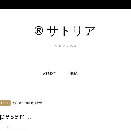
® サトリア
ATRIX BLOG
ATRIX *
IRSA
UGHT
12 OCTOBER, 2022
pesan ..