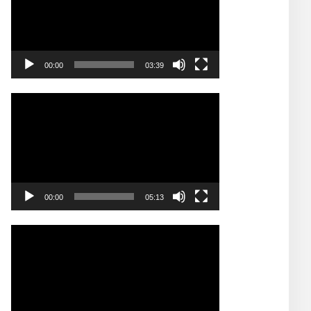
00:00
03:39
Video
Player
00:00
05:13
Video
Player