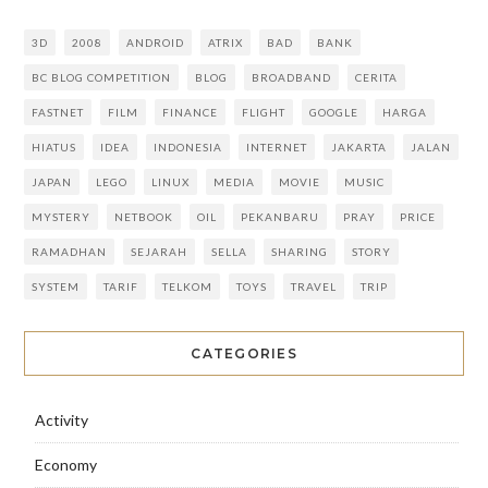
3D
2008
ANDROID
ATRIX
BAD
BANK
BC BLOG COMPETITION
BLOG
BROADBAND
CERITA
FASTNET
FILM
FINANCE
FLIGHT
GOOGLE
HARGA
HIATUS
IDEA
INDONESIA
INTERNET
JAKARTA
JALAN
JAPAN
LEGO
LINUX
MEDIA
MOVIE
MUSIC
MYSTERY
NETBOOK
OIL
PEKANBARU
PRAY
PRICE
RAMADHAN
SEJARAH
SELLA
SHARING
STORY
SYSTEM
TARIF
TELKOM
TOYS
TRAVEL
TRIP
CATEGORIES
Activity
Economy