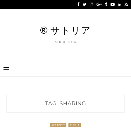
Skip
to
content
® サトリア
ATRIX BLOG
TAG:
SHARING
ACTIVITY
MEDIA