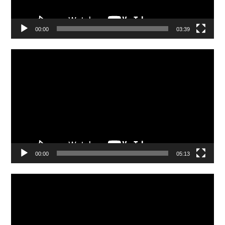
00:00
03:39
Video
Player
00:00
05:13
Video
Player