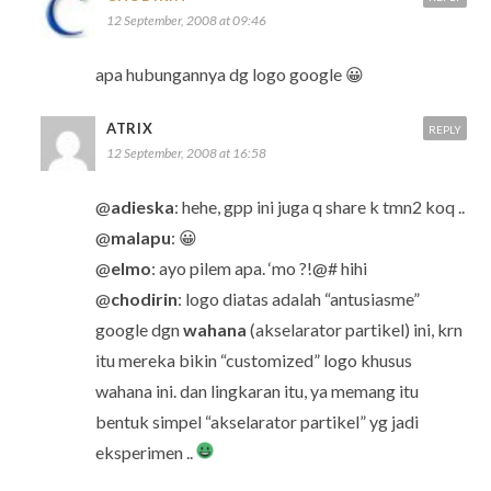
12 September, 2008 at 09:46
apa hubungannya dg logo google 😀
ATRIX
REPLY
12 September, 2008 at 16:58
@
adieska
: hehe, gpp ini juga q share k tmn2 koq ..
@
malapu
: 😀
@
elmo
: ayo pilem apa. ‘mo ?!@# hihi
@
chodirin
: logo diatas adalah “antusiasme”
google dgn
wahana
(akselarator partikel) ini, krn
itu mereka bikin “customized” logo khusus
wahana ini. dan lingkaran itu, ya memang itu
bentuk simpel “akselarator partikel” yg jadi
eksperimen ..