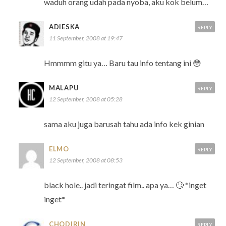
waduh orang udah pada nyoba, aku kok belum…
ADIESKA
REPLY
11 September, 2008 at 19:47
Hmmmm gitu ya… Baru tau info tentang ini 😳
MALAPU
REPLY
12 September, 2008 at 05:28
sama aku juga barusah tahu ada info kek ginian
ELMO
REPLY
12 September, 2008 at 08:53
black hole.. jadi teringat film.. apa ya… 🙄 *inget
inget*
CHODIRIN
REPLY