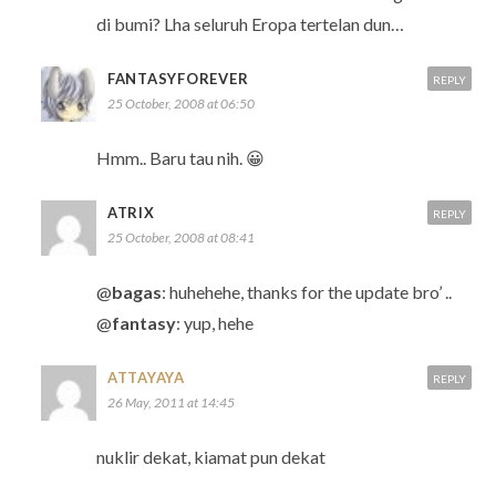
di bumi? Lha seluruh Eropa tertelan dun…
FANTASYFOREVER
REPLY
25 October, 2008 at 06:50
Hmm.. Baru tau nih. 😀
ATRIX
REPLY
25 October, 2008 at 08:41
@
bagas
: huhehehe, thanks for the update bro’ ..
@
fantasy
: yup, hehe
ATTAYAYA
REPLY
26 May, 2011 at 14:45
nuklir dekat, kiamat pun dekat