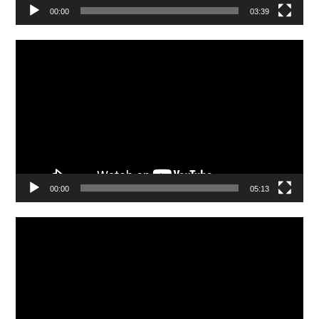
00:00
03:39
Video
Player
00:00
05:13
Video
Player