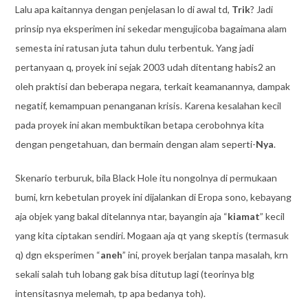
Lalu apa kaitannya dengan penjelasan lo di awal td,
Trik
? Jadi
prinsip nya eksperimen ini sekedar mengujicoba bagaimana alam
semesta ini ratusan juta tahun dulu terbentuk. Yang jadi
pertanyaan q, proyek ini sejak 2003 udah ditentang habis2 an
oleh praktisi dan beberapa negara, terkait keamanannya, dampak
negatif, kemampuan penanganan krisis. Karena kesalahan kecil
pada proyek ini akan membuktikan betapa cerobohnya kita
dengan pengetahuan, dan bermain dengan alam seperti-
Nya
.
Skenario terburuk, bila Black Hole itu nongolnya di permukaan
bumi, krn kebetulan proyek ini dijalankan di Eropa sono, kebayang
aja objek yang bakal ditelannya ntar, bayangin aja “
kiamat
” kecil
yang kita ciptakan sendiri. Mogaan aja qt yang skeptis (termasuk
q) dgn eksperimen “
aneh
” ini, proyek berjalan tanpa masalah, krn
sekali salah tuh lobang gak bisa ditutup lagi (teorinya blg
intensitasnya melemah, tp apa bedanya toh).