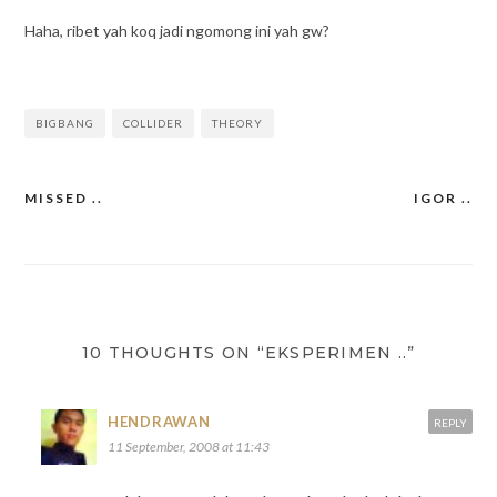
Haha, ribet yah koq jadi ngomong ini yah gw?
BIGBANG
COLLIDER
THEORY
MISSED ..
IGOR ..
Post
navigation
10 THOUGHTS ON “EKSPERIMEN ..”
HENDRAWAN
REPLY
11 September, 2008 at 11:43