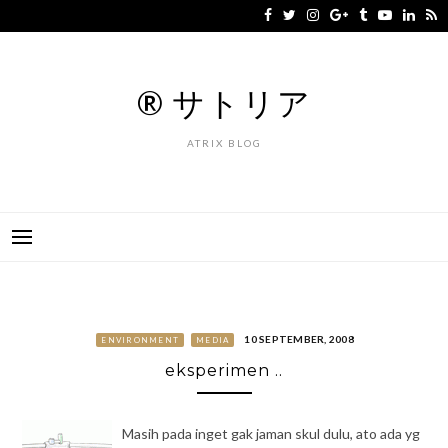
Skip
to
content
® サトリア
ATRIX BLOG
10 SEPTEMBER, 2008
ENVIRONMENT
MEDIA
eksperimen ..
Masih pada inget gak jaman skul dulu, ato ada yg