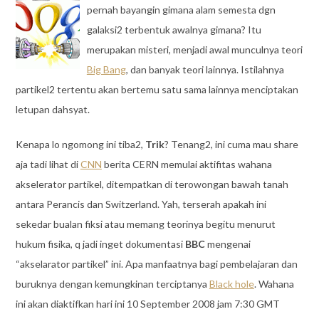
pernah bayangin gimana alam semesta dgn
galaksi2 terbentuk awalnya gimana? Itu
merupakan misteri, menjadi awal munculnya teori
Big Bang
, dan banyak teori lainnya. Istilahnya
partikel2 tertentu akan bertemu satu sama lainnya menciptakan
letupan dahsyat.
Kenapa lo ngomong ini tiba2,
Trik
? Tenang2, ini cuma mau share
aja tadi lihat di
CNN
berita CERN memulai aktifitas wahana
akselerator partikel, ditempatkan di terowongan bawah tanah
antara Perancis dan Switzerland. Yah, terserah apakah ini
sekedar bualan fiksi atau memang teorinya begitu menurut
hukum fisika, q jadi inget dokumentasi
BBC
mengenai
“akselarator partikel” ini. Apa manfaatnya bagi pembelajaran dan
buruknya dengan kemungkinan terciptanya
Black hole
. Wahana
ini akan diaktifkan hari ini 10 September 2008 jam 7:30 GMT