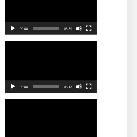
00:00
03:39
Video
Player
00:00
05:13
Video
Player