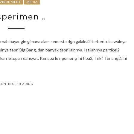
VIRONMENT
MEDIA
sperimen ..
pernah bayangin gimana alam semesta dgn galaksi2 terbentuk awalnya
ya teori Big Bang, dan banyak teori lainnya. Istilahnya partikel2
an letupan dahsyat. Kenapa lo ngomong ini tiba2, Trik? Tenang2, ini
CONTINUE READING