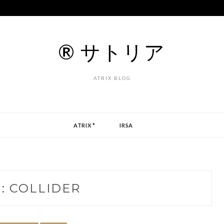
® サトリア
ATRIX BLOG
ATRIX *
IRSA
G:
COLLIDER