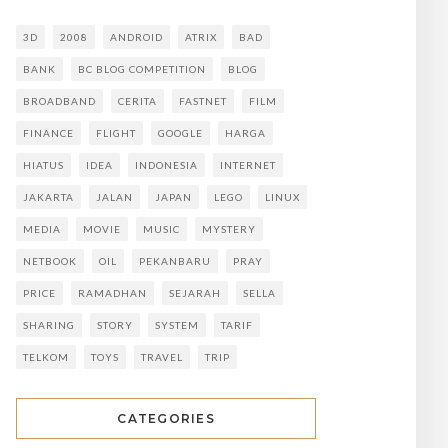
3D
2008
ANDROID
ATRIX
BAD
BANK
BC BLOG COMPETITION
BLOG
BROADBAND
CERITA
FASTNET
FILM
FINANCE
FLIGHT
GOOGLE
HARGA
HIATUS
IDEA
INDONESIA
INTERNET
JAKARTA
JALAN
JAPAN
LEGO
LINUX
MEDIA
MOVIE
MUSIC
MYSTERY
NETBOOK
OIL
PEKANBARU
PRAY
PRICE
RAMADHAN
SEJARAH
SELLA
SHARING
STORY
SYSTEM
TARIF
TELKOM
TOYS
TRAVEL
TRIP
CATEGORIES