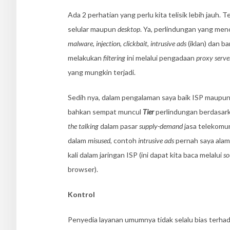
Ada 2 perhatian yang perlu kita telisik lebih jauh. 
selular maupun
desktop
. Ya, perlindungan yang me
malware
,
injection
,
clickbait
,
intrusive ads
(iklan) dan b
melakukan
filtering
ini melalui pengadaan
proxy serv
yang mungkin terjadi.
Sedih nya, dalam pengalaman saya baik ISP maupu
bahkan sempat muncul
Tier
perlindungan berdasark
the talking
dalam pasar
supply-demand
jasa telekomunk
dalam
misused
, contoh
intrusive ads
pernah saya alam
kali dalam jaringan ISP (ini dapat kita baca melalui
so
browser).
Kontrol
Penyedia layanan umumnya tidak selalu bias terha