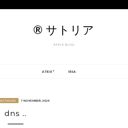
® サトリア
ATRIX BLOG
ATRIX *
IRSA
NETWORK
7 NOVEMBER, 2024
dns ..