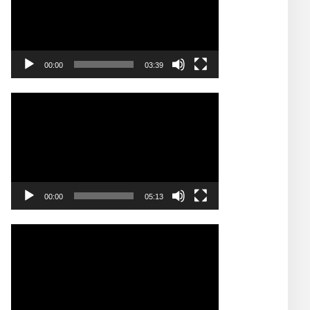
00:00
03:39
Video
Player
00:00
05:13
Video
Player