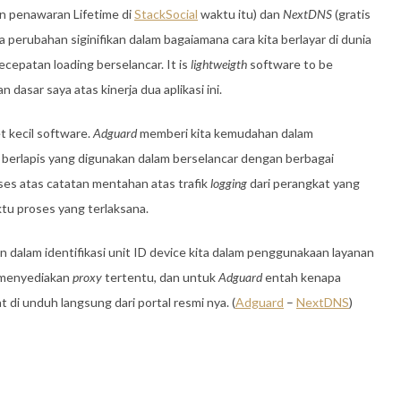
n penawaran Lifetime di
StackSocial
waktu itu) dan
NextDNS
(gratis
 perubahan siginifikan dalam bagaiamana cara kita berlayar di dunia
ecepatan loading berselancar. It is
lightweigth
software to be
n dasar saya atas kinerja dua aplikasi ini.
t kecil software.
Adguard
memberi kita kemudahan dalam
 berlapis yang digunakan dalam berselancar dengan berbagai
es atas catatan mentahan atas trafik
logging
dari perangkat yang
tu proses yang terlaksana.
n dalam identifikasi unit ID device kita dalam penggunakaan layanan
 menyediakan
proxy
tertentu, dan untuk
Adguard
entah kenapa
t di unduh langsung dari portal resmi nya. (
Adguard
–
NextDNS
)