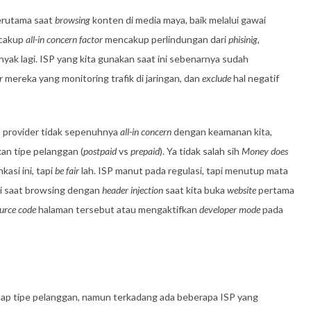
Terutama saat
browsing
konten di media maya, baik melalui gawai
ncakup
all-in concern factor
mencakup perlindungan dari
phisinig
,
anyak lagi. ISP yang kita gunakan saat ini sebenarnya sudah
er
mereka yang monitoring trafik di jaringan, dan
exclude
hal negatif
n provider tidak sepenuhnya
all-in concern
dengan keamanan kita,
an tipe pelanggan (
postpaid
vs
prepaid
). Ya tidak salah sih
Money does
asi ini, tapi
be fair
lah. ISP manut pada regulasi, tapi menutup mata
i saat browsing dengan
header injection
saat kita buka
website
pertama
urce code
halaman tersebut atau mengaktifkan
developer mode
pada
dap tipe pelanggan, namun terkadang ada beberapa ISP yang