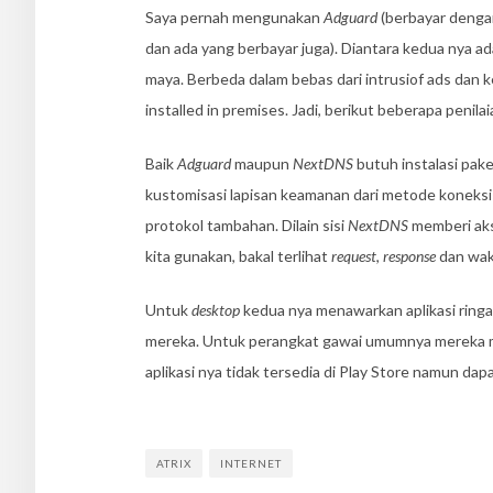
Saya pernah mengunakan
Adguard
(berbayar denga
dan ada yang berbayar juga). Diantara kedua nya ada
maya. Berbeda dalam bebas dari intrusiof ads dan k
installed in premises. Jadi, berikut beberapa penilaia
Baik
Adguard
maupun
NextDNS
butuh instalasi pake
kustomisasi lapisan keamanan dari metode koneksi
protokol tambahan. Dilain sisi
NextDNS
memberi aks
kita gunakan, bakal terlihat
request
,
response
dan wak
Untuk
desktop
kedua nya menawarkan aplikasi ringa
mereka. Untuk perangkat gawai umumnya mereka
aplikasi nya tidak tersedia di Play Store namun dapa
ATRIX
INTERNET