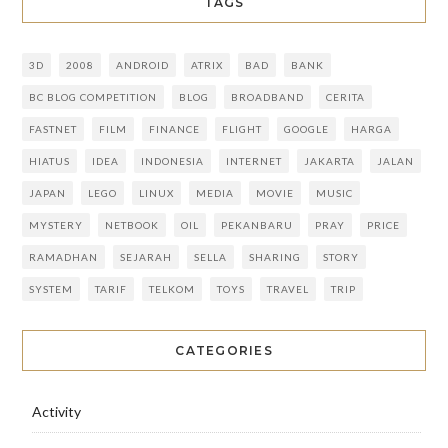
TAGS
3D
2008
ANDROID
ATRIX
BAD
BANK
BC BLOG COMPETITION
BLOG
BROADBAND
CERITA
FASTNET
FILM
FINANCE
FLIGHT
GOOGLE
HARGA
HIATUS
IDEA
INDONESIA
INTERNET
JAKARTA
JALAN
JAPAN
LEGO
LINUX
MEDIA
MOVIE
MUSIC
MYSTERY
NETBOOK
OIL
PEKANBARU
PRAY
PRICE
RAMADHAN
SEJARAH
SELLA
SHARING
STORY
SYSTEM
TARIF
TELKOM
TOYS
TRAVEL
TRIP
CATEGORIES
Activity