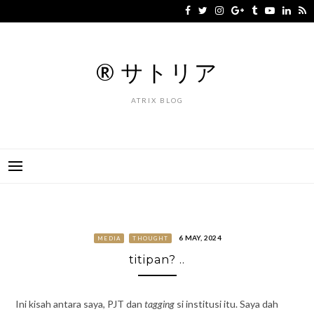
Skip
to
content
® サトリア
ATRIX BLOG
6 MAY, 2024
MEDIA
THOUGHT
titipan? ..
Ini kisah antara saya, PJT dan
tagging
si institusi itu. Saya dah