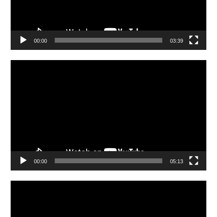
00:00
03:39
Video
Player
00:00
05:13
Video
Player