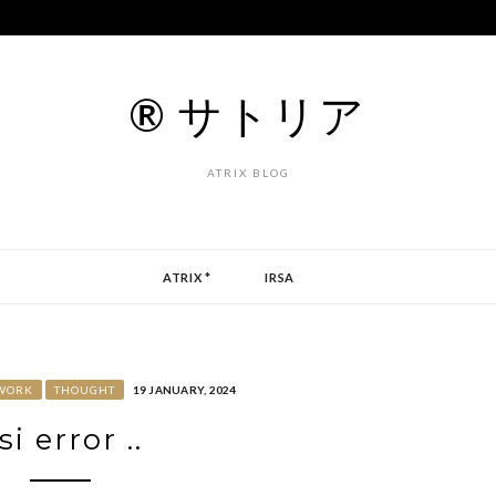
® サトリア
ATRIX BLOG
ATRIX *
IRSA
WORK
THOUGHT
19 JANUARY, 2024
si error ..