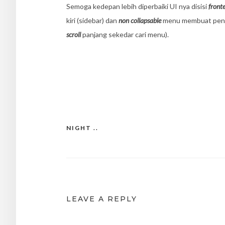
Semoga kedepan lebih diperbaiki UI nya disisi
front
kiri (sidebar) dan
non collapsable
menu membuat pengal
scroll
panjang sekedar cari menu).
NIGHT ..
Post
navigation
LEAVE A REPLY