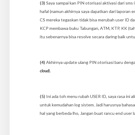
(3)
Saya sampai kan PIN otorisasi aktivasi dari sms 
hafal (namun akhirnya saya dapatkan dari laporan e
CS mereka tegaskan tidak bisa merubah user ID dar
KCP membawa buku Tabungan, ATM, KTP, KK (tahun 
itu sebenarnya bisa resolve secara daring baik untu
(4)
Akhirnya update ulang PIN otorisasi baru denga
cloud
).
(5)
Ini ada toh menu rubah USER ID, saya rasa ini a
untuk kemudahan log sistem. Jadi harusnya bahas
hal yang berbeda lho, Jangan buat rancu end user l