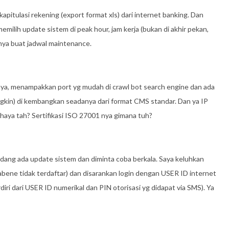
ekapitulasi rekening (export format xls) dari internet banking. Dan
ilih update sistem di peak hour, jam kerja (bukan di akhir pekan,
 nya buat jadwal maintenance.
 nya, menampakkan port yg mudah di crawl bot search engine dan ada
gkin) di kembangkan seadanya dari format CMS standar. Dan ya IP
ahaya tah? Sertifikasi ISO 27001 nya gimana tuh?
dang ada update sistem dan diminta coba berkala. Saya keluhkan
bene tidak terdaftar) dan disarankan login dengan USER ID internet
diri dari USER ID numerikal dan PIN otorisasi yg didapat via SMS). Ya