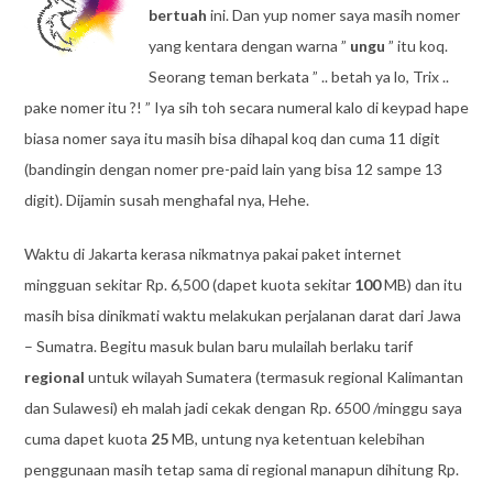
bertuah
ini. Dan yup nomer saya masih nomer
yang kentara dengan warna ”
ungu
” itu koq.
Seorang teman berkata ” .. betah ya lo, Trix ..
pake nomer itu ?! ” Iya sih toh secara numeral kalo di keypad hape
biasa nomer saya itu masih bisa dihapal koq dan cuma 11 digit
(bandingin dengan nomer pre-paid lain yang bisa 12 sampe 13
digit). Dijamin susah menghafal nya, Hehe.
Waktu di Jakarta kerasa nikmatnya pakai paket internet
mingguan sekitar Rp. 6,500 (dapet kuota sekitar
100
MB) dan itu
masih bisa dinikmati waktu melakukan perjalanan darat dari Jawa
– Sumatra. Begitu masuk bulan baru mulailah berlaku tarif
regional
untuk wilayah Sumatera (termasuk regional Kalimantan
dan Sulawesi) eh malah jadi cekak dengan Rp. 6500 /minggu saya
cuma dapet kuota
25
MB, untung nya ketentuan kelebihan
penggunaan masih tetap sama di regional manapun dihitung Rp.