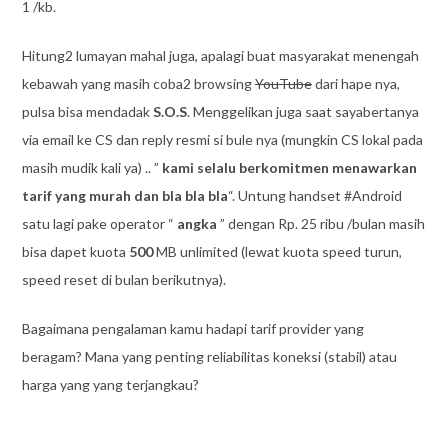
1 /kb.
Hitung2 lumayan mahal juga, apalagi buat masyarakat menengah
kebawah yang masih coba2 browsing
YouTube
dari hape nya,
pulsa bisa mendadak
S.O.S
. Menggelikan juga saat sayabertanya
via email ke CS dan reply resmi si bule nya (mungkin CS lokal pada
masih mudik kali ya) .. ”
kami selalu berkomitmen menawarkan
tarif yang murah dan bla bla bla
“. Untung handset #Android
satu lagi pake operator “
angka
” dengan Rp. 25 ribu /bulan masih
bisa dapet kuota
500
MB unlimited (lewat kuota speed turun,
speed reset di bulan berikutnya).
Bagaimana pengalaman kamu hadapi tarif provider yang
beragam? Mana yang penting reliabilitas koneksi (stabil) atau
harga yang yang terjangkau?