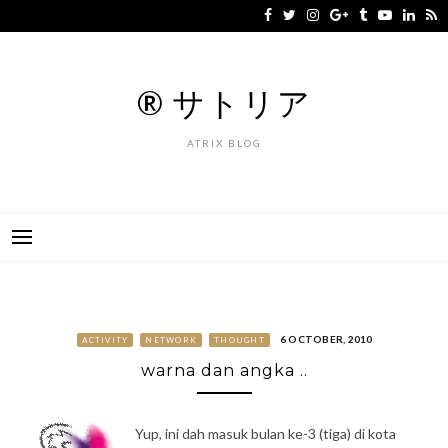
Skip
to
content
® サトリア
ATRIX BLOG
6 OCTOBER, 2010
ACTIVITY
NETWORK
THOUGHT
warna dan angka ..
Yup, ini dah masuk bulan ke-3 (tiga) di kota