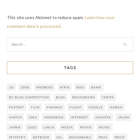
This site uses Akismet to reduce spam.
Learn how your
comment data is processed.
TAGS
3D
2008
ANDROID
ATRIX
BAD
BANK
BC BLOG COMPETITION
BLOG
BROADBAND
CERITA
FASTNET
FILM
FINANCE
FLIGHT
GOOGLE
HARGA
HIATUS
IDEA
INDONESIA
INTERNET
JAKARTA
JALAN
JAPAN
LEGO
LINUX
MEDIA
MOVIE
MUSIC
MYSTERY
NETBOOK
OIL
PEKANBARU
PRAY
PRICE