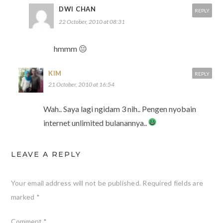
DWI CHAN
REPLY
22 October, 2010 at 08:31
hmmm 😐
KIM
REPLY
21 October, 2010 at 16:54
Wah.. Saya lagi ngidam 3 nih.. Pengen nyobain
internet unlimited bulanannya..
LEAVE A REPLY
Your email address will not be published.
Required fields are
marked
*
Comment
*