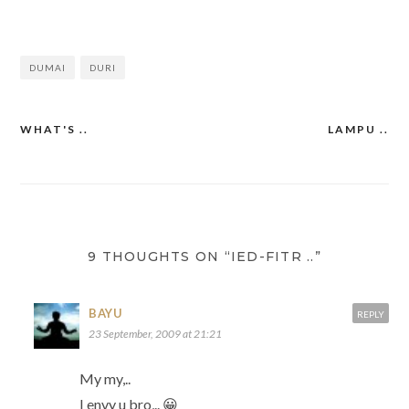
DUMAI
DURI
WHAT'S ..
LAMPU ..
Post
navigation
9 THOUGHTS ON “IED-FITR ..”
BAYU
REPLY
23 September, 2009 at 21:21
My my,..
I envy u bro,.. 😀