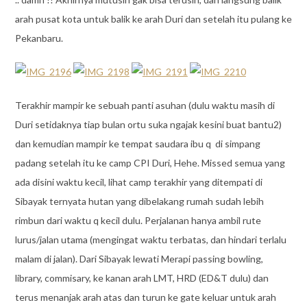
arah pusat kota untuk balik ke arah Duri dan setelah itu pulang ke
Pekanbaru.
Terakhir mampir ke sebuah panti asuhan (dulu waktu masih di
Duri setidaknya tiap bulan ortu suka ngajak kesini buat bantu2)
dan kemudian mampir ke tempat saudara ibu q di simpang
padang setelah itu ke camp CPI Duri, Hehe. Missed semua yang
ada disini waktu kecil, lihat camp terakhir yang ditempati di
Sibayak ternyata hutan yang dibelakang rumah sudah lebih
rimbun dari waktu q kecil dulu. Perjalanan hanya ambil rute
lurus/jalan utama (mengingat waktu terbatas, dan hindari terlalu
malam di jalan). Dari Sibayak lewati Merapi passing bowling,
library, commisary, ke kanan arah LMT, HRD (ED&T dulu) dan
terus menanjak arah atas dan turun ke gate keluar untuk arah