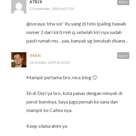
ATRIX
REPLY
25 September, 2009 at 07:29
@soraya: btw sor’ itu yang di foto (paling bawah
nomer 2 dari kiri) rmh q, sebelah kiri nya sudah
pasti rumah mu .. yaa, banyak yg berubah disana ..
IMAN
REPLY
26 October, 2009 at 10:02
Mampir pertama bro, nice blog 🙂
Eh di Duri ya bro, kota panas dengan minyak di
perut buminya. Saya juga pernah ke sana dan
mampir ke Caltex nya.
Keep silaturahim ya