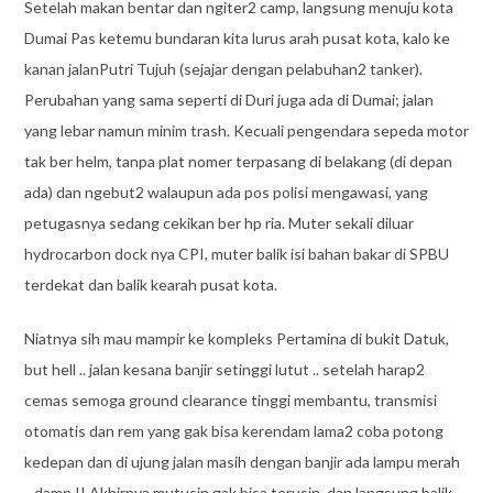
Setelah makan bentar dan ngiter2 camp, langsung menuju kota
Dumai Pas ketemu bundaran kita lurus arah pusat kota, kalo ke
kanan jalanPutri Tujuh (sejajar dengan pelabuhan2 tanker).
Perubahan yang sama seperti di Duri juga ada di Dumai; jalan
yang lebar namun minim trash. Kecuali pengendara sepeda motor
tak ber helm, tanpa plat nomer terpasang di belakang (di depan
ada) dan ngebut2 walaupun ada pos polisi mengawasi, yang
petugasnya sedang cekikan ber hp ria. Muter sekali diluar
hydrocarbon dock nya CPI, muter balik isi bahan bakar di SPBU
terdekat dan balik kearah pusat kota.
Niatnya sih mau mampir ke kompleks Pertamina di bukit Datuk,
but hell .. jalan kesana banjir setinggi lutut .. setelah harap2
cemas semoga ground clearance tinggi membantu, transmisi
otomatis dan rem yang gak bisa kerendam lama2 coba potong
kedepan dan di ujung jalan masih dengan banjir ada lampu merah
.. damn !! Akhirnya mutusin gak bisa terusin, dan langsung balik