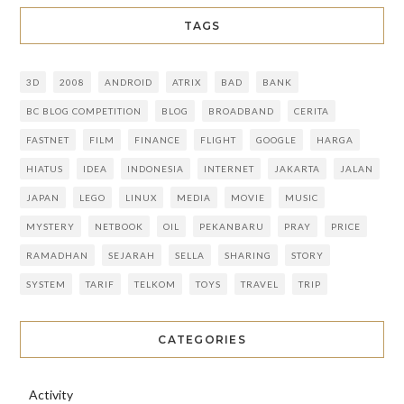
TAGS
3D
2008
ANDROID
ATRIX
BAD
BANK
BC BLOG COMPETITION
BLOG
BROADBAND
CERITA
FASTNET
FILM
FINANCE
FLIGHT
GOOGLE
HARGA
HIATUS
IDEA
INDONESIA
INTERNET
JAKARTA
JALAN
JAPAN
LEGO
LINUX
MEDIA
MOVIE
MUSIC
MYSTERY
NETBOOK
OIL
PEKANBARU
PRAY
PRICE
RAMADHAN
SEJARAH
SELLA
SHARING
STORY
SYSTEM
TARIF
TELKOM
TOYS
TRAVEL
TRIP
CATEGORIES
Activity