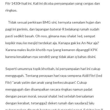
Fitr 1430H kali ini. Kali ini dicoba penyampaian yang cergas dan
ringkas.
Tidak sesuai perkiraan BMG sini, ternyata semalam hujan dan
pagi ini gerimis, dan lapangan baterai-R belakang rumah sudah
pasti sedikit basah. Oh noo, gimana mau shalat Ied, sempat
kepikir mau ke mesjid terdekat aja. Kenapa gak ke An-Nur aja?
Karena males ikutin khotib nya (yang kemaren dipanggil KPK
karena kesalahan nya sendiri) yang tidak akan q bahas disini.
Seperti umumnya topik khotbah, isi penyampaian hari ini cukup
menggugah. Tentang perayaan hari raya sempena Aidil Fitri (Ied
Fitr) “anak yatim dan anak yang berkecukupan”. Cukup
menggugah dan disampaikan secara ringkas namun padat
dengan pesan moral, seusai shalat Ied setelah bersalaman
dengan kerabat, tetangga2 deket rumah dan saudara2 lalu
pulang makan dirumah bentar untuk mengisi perut. Sekitar jam 9