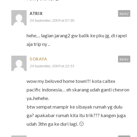
ATRIX
REPLY
24 September, 2009 at 07:30
hehe, .. lagian jarang2 gw balik ke pku jg, di rapel
aja trip ny ..
SORAYA
REPLY
24 September, 2009 at 22:55
wow my beloved home town!!! kota caltex
pacific indonesia… eh skarang udah ganti chevron
ya..hehehe.
btw sempat mampir ke sibayak rumah yg dulu
ga? apakabar rumah kita itu trik??? kangen juga
udah 3thn ga ke duri lagi. 🙁