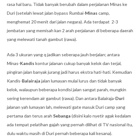
rasa hal baru. Tidak banyak berubah dalam perjalanan Minas ke
Duri (setelah lewat jalan bypass Rumbai-
Minas
camp,
menghemat 20 menit dari jalan negara). Ada terdapat 2-3
jembatan yang memisah kan 2 arah perjalanan di beberapa daerah
yang melewati tanah gambut (rawa).
Ada 3 ukuran yang q jadikan seberapa jauh berjalan; antara
Minas-
Kandis
kontur jalanan cukup banyak kelok dan terjal,
pingiran jalan banyak jurang jadi harus ekstra hati-hati. Kemudian
Kandis-
Balairaja
jalan lumayan mulai lurus dan tidak banyak
kelok, walaupun beberapa kondisi jalan sangat parah, mungkin
sering kerendam air gambut (rawa). Dan antara Balairaja-
Duri
jalanan yah lumayan lah, melewati gate masuk Duri camp yang
pertama dan terus arah
Sebanga
(disini kalo nyetir agak kedalam
ada tempat pelatihan gajah yang pernah dilihat di TV nasional itu,
dulu waktu masih di Duri pernah beberapa kali kesana).