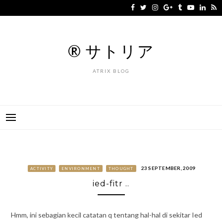
Skip
to
content
® サトリア
ATRIX BLOG
23 SEPTEMBER, 2009
ACTIVITY
ENVIRONMENT
THOUGHT
ied-fitr ..
Hmm, ini sebagian kecil catatan q tentang hal-hal di sekitar Ied