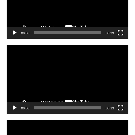
00:00
03:39
Video
Player
00:00
05:13
Video
Player