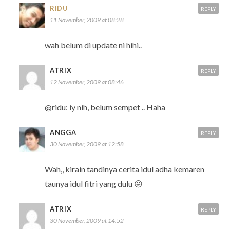
RIDU
REPLY
11 November, 2009 at 08:28
wah belum di update ni hihi..
ATRIX
REPLY
12 November, 2009 at 08:46
@ridu: iy nih, belum sempet .. Haha
ANGGA
REPLY
30 November, 2009 at 12:58
Wah,, kirain tandinya cerita idul adha kemaren
taunya idul fitri yang dulu 😛
ATRIX
REPLY
30 November, 2009 at 14:52