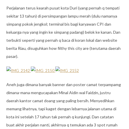
Perjalanan terus kearah pusat kota Duri (yang pernah q tempati
sekitar 13 tahun) di persimpangan lampu merah (dulu namanya
simpang pokok jengkol; terminal bis bagi karyawan CPI dan
keluarga nya yang ingin ke simpang padang) belok ke kanan. Dan
terbukti seperti yang pernah q baca di koran lokal dan website
berita Riau, disuguhkan how filthy this city are (terutama daerah
pasar).
Aneh juga dimana banyak banner dan poster camat terpampamg
dimana-mana mengucapakan Minal Aidin wal Faidzin, justru
daerah kantor camat doang yang paling bersih. Menyedihkan
memang lihatnya, tapi kaget dengan lebarnya jalanan utama di
kota ini setelah 17 tahun tak pernah q kunjungi. Dan catatan
buat akhir perjalan nanti, akhirnya q temukan ada 3 spot rumah