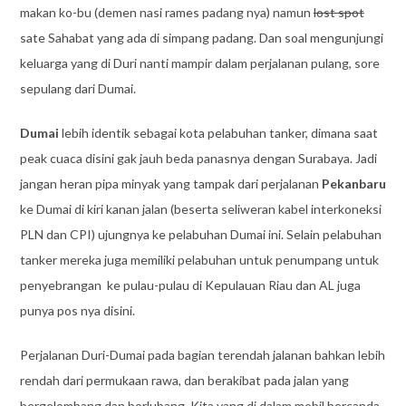
makan ko-bu (demen nasi rames padang nya) namun
lost spot
sate Sahabat yang ada di simpang padang. Dan soal mengunjungi
keluarga yang di Duri nanti mampir dalam perjalanan pulang, sore
sepulang dari Dumai.
Dumai
lebih identik sebagai kota pelabuhan tanker, dimana saat
peak cuaca disini gak jauh beda panasnya dengan Surabaya. Jadi
jangan heran pipa minyak yang tampak dari perjalanan
Pekanbaru
ke Dumai di kiri kanan jalan (beserta seliweran kabel interkoneksi
PLN dan CPI) ujungnya ke pelabuhan Dumai ini. Selain pelabuhan
tanker mereka juga memiliki pelabuhan untuk penumpang untuk
penyebrangan ke pulau-pulau di Kepulauan Riau dan AL juga
punya pos nya disini.
Perjalanan Duri-Dumai pada bagian terendah jalanan bahkan lebih
rendah dari permukaan rawa, dan berakibat pada jalan yang
bergelombang dan borlubang. Kita yang di dalam mobil bercanda,