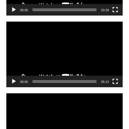
00:00
03:39
Video
Player
00:00
05:13
Video
Player