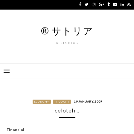
Skip
to
content
® サトリア
ATRIX BLOG
19 JANUARY, 2009
ECONOMY
THOUGHT
celoteh ..
Finansial