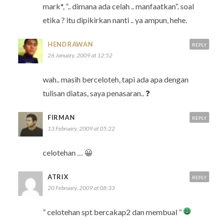
mark*, “.. dimana ada celah .. manfaatkan”. soal
etika ? itu dipikirkan nanti .. ya ampun, hehe.
HENDRAWAN
REPLY
26 January, 2009 at 12:52
wah.. masih berceloteh, tapi ada apa dengan
tulisan diatas, saya penasaran.. ❓
FIRMAN
REPLY
13 February, 2009 at 05:22
celotehan … 😀
ATRIX
REPLY
20 February, 2009 at 08:33
” celotehan spt bercakap2 dan membual ”