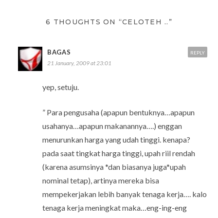
6 THOUGHTS ON “CELOTEH ..”
BAGAS
REPLY
21 January, 2009 at 23:01
yep, setuju.
” Para pengusaha (apapun bentuknya…apapun
usahanya…apapun makanannya….) enggan
menurunkan harga yang udah tinggi. kenapa?
pada saat tingkat harga tinggi, upah riil rendah
(karena asumsinya *dan biasanya juga*upah
nominal tetap), artinya mereka bisa
mempekerjakan lebih banyak tenaga kerja…. kalo
tenaga kerja meningkat maka…eng-ing-eng