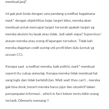
membual janji”.
Ini gak jauh beda dengan cara pandang q melihat bagaimana
mark* dengan objektifitas kejar target klien, mereka akan
membual untuk mencapai target terserah apakah target yg
mereka akuisisi itu layak atau tidak. Jadi salah siapa? Supervisor/
atasan mereka atau orang di lapangan tersebut. Tidak kah
mereka diajarkan
credit scoring
utk profil klien dulu (untuk yg
urusan CC).
Kenapa saat q melihat mereka, baik politisi, mark* membual
seperti itu cukup
annoying
. Kenapa mereka tidak membual hal
yang logis dan tidak berlebih2an. Well, wait they can’t .. mereka
gak bisa donk, berarti mereka harus jujur dan obyektif dalam
penyampaian informasi .. which in fact belum tentu bikin orang
tertarik. Dilematis memang !!