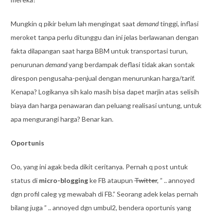
Mungkin q pikir belum lah mengingat saat
demand
tinggi, inflasi
meroket tanpa perlu ditunggu dan ini jelas berlawanan dengan
fakta dilapangan saat harga BBM untuk transportasi turun,
penurunan
demand
yang berdampak deflasi tidak akan sontak
direspon pengusaha-penjual dengan menurunkan harga/tarif.
Kenapa? Logikanya sih kalo masih bisa dapet marjin atas selisih
biaya dan harga penawaran dan peluang realisasi untung, untuk
apa mengurangi harga? Benar kan.
Oportunis
Oo, yang ini agak beda dikit ceritanya. Pernah q post untuk
status di
micro-blogging
ke FB ataupun
Twitter
, ” .. annoyed
dgn profil caleg yg mewabah di FB.” Seorang adek kelas pernah
bilang juga ” .. annoyed dgn umbul2, bendera oportunis yang