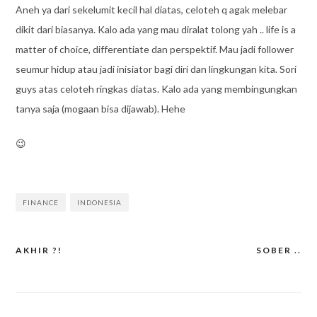
Aneh ya dari sekelumit kecil hal diatas, celoteh q agak melebar
dikit dari biasanya. Kalo ada yang mau diralat tolong yah .. life is a
matter of choice, differentiate dan perspektif. Mau jadi follower
seumur hidup atau jadi inisiator bagi diri dan lingkungan kita. Sori
guys atas celoteh ringkas diatas. Kalo ada yang membingungkan
tanya saja (mogaan bisa dijawab). Hehe
😉
FINANCE
INDONESIA
AKHIR ?!
SOBER ..
Post
navigation