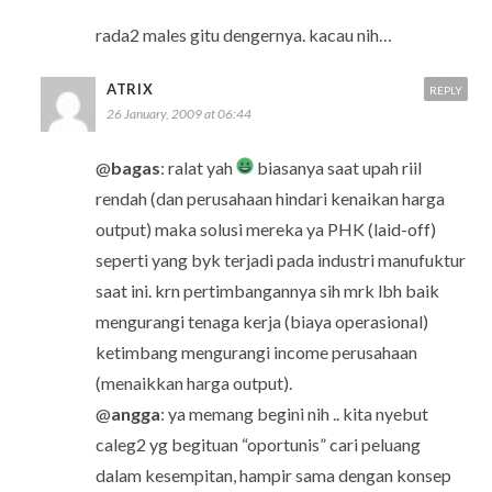
rada2 males gitu dengernya. kacau nih…
ATRIX
REPLY
26 January, 2009 at 06:44
@
bagas
: ralat yah
biasanya saat upah riil
rendah (dan perusahaan hindari kenaikan harga
output) maka solusi mereka ya PHK (laid-off)
seperti yang byk terjadi pada industri manufuktur
saat ini. krn pertimbangannya sih mrk lbh baik
mengurangi tenaga kerja (biaya operasional)
ketimbang mengurangi income perusahaan
(menaikkan harga output).
@
angga
: ya memang begini nih .. kita nyebut
caleg2 yg begituan “oportunis” cari peluang
dalam kesempitan, hampir sama dengan konsep