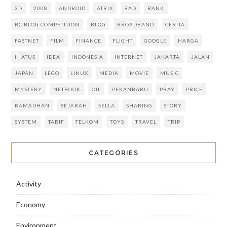
3D
2008
ANDROID
ATRIX
BAD
BANK
BC BLOG COMPETITION
BLOG
BROADBAND
CERITA
FASTNET
FILM
FINANCE
FLIGHT
GOOGLE
HARGA
HIATUS
IDEA
INDONESIA
INTERNET
JAKARTA
JALAN
JAPAN
LEGO
LINUX
MEDIA
MOVIE
MUSIC
MYSTERY
NETBOOK
OIL
PEKANBARU
PRAY
PRICE
RAMADHAN
SEJARAH
SELLA
SHARING
STORY
SYSTEM
TARIF
TELKOM
TOYS
TRAVEL
TRIP
CATEGORIES
Activity
Economy
Environment