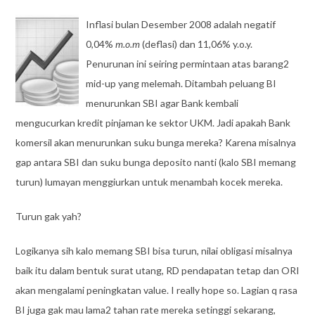
Inflasi bulan Desember 2008 adalah negatif
0,04%
m.o.m
(deflasi) dan 11,06% y.o.y.
Penurunan ini seiring permintaan atas barang2
mid-up yang melemah. Ditambah peluang BI
menurunkan SBI agar Bank kembali
mengucurkan kredit pinjaman ke sektor UKM. Jadi apakah Bank
komersil akan menurunkan suku bunga mereka? Karena misalnya
gap antara SBI dan suku bunga deposito nanti (kalo SBI memang
turun) lumayan menggiurkan untuk menambah kocek mereka.
Turun gak yah?
Logikanya sih kalo memang SBI bisa turun, nilai obligasi misalnya
baik itu dalam bentuk surat utang, RD pendapatan tetap dan ORI
akan mengalami peningkatan value. I really hope so. Lagian q rasa
BI juga gak mau lama2 tahan rate mereka setinggi sekarang,