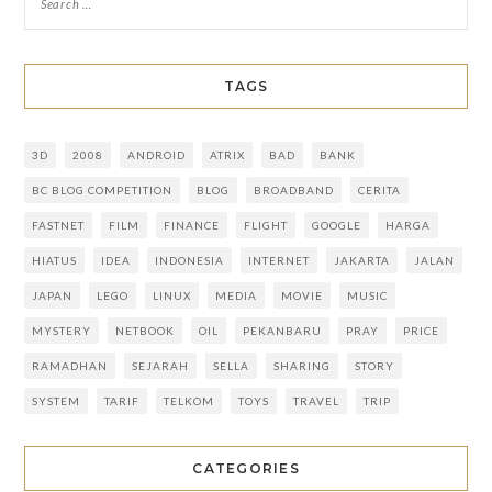
TAGS
3D
2008
ANDROID
ATRIX
BAD
BANK
BC BLOG COMPETITION
BLOG
BROADBAND
CERITA
FASTNET
FILM
FINANCE
FLIGHT
GOOGLE
HARGA
HIATUS
IDEA
INDONESIA
INTERNET
JAKARTA
JALAN
JAPAN
LEGO
LINUX
MEDIA
MOVIE
MUSIC
MYSTERY
NETBOOK
OIL
PEKANBARU
PRAY
PRICE
RAMADHAN
SEJARAH
SELLA
SHARING
STORY
SYSTEM
TARIF
TELKOM
TOYS
TRAVEL
TRIP
CATEGORIES