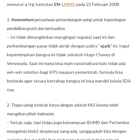
menurut q ttg tuntutan
EN-
LMND
pada 22 Februari 2008.
1.
Nasionalisasi
perusahaan pertambangan asing untuk kepentingan
pendidikan gratis dan berkualitas.
– Ini tidak dimungkinkan mengingat regulasi saat ini dan
perkembangan pasar tidak akrab dengan policy “
ajaib
” ini. Ingat
kepemimpinan bangsa ini tidak sekokoh Hugo Chavez di
Venezuela. Saat ini mana bisa main nasionalisasi kalo tidak ada
win-win solution bagi KPS maupun pemerintah, formula bisa
berbeda agar secara bertahap bangsa ini bisa mandiri kelola SDA
nya.
2.
Tinjau-ulang kontrak karya dengan seluruh KKS karena telah
merugikan pihak Indonesia.
– Setuju saja, tapi tinjau juga kemampuan BUMD dan Pertamina
mengelola blok2 eksplorasi yang ada, sanggupkah kita dengan
expertise
dan modal? Lihat aja berapa banyak ladang minyak