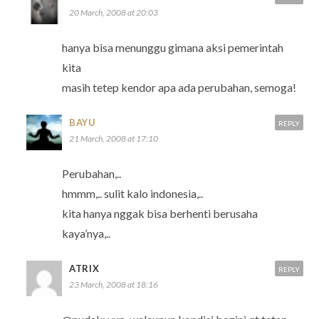
20 March, 2008 at 20:03
hanya bisa menunggu gimana aksi pemerintah
kita
masih tetep kendor apa ada perubahan, semoga!
BAYU
REPLY
21 March, 2008 at 17:10
Perubahan,..
hmmm,.. sulit kalo indonesia,..
kita hanya nggak bisa berhenti berusaha
kaya’nya,..
ATRIX
REPLY
23 March, 2008 at 18:16