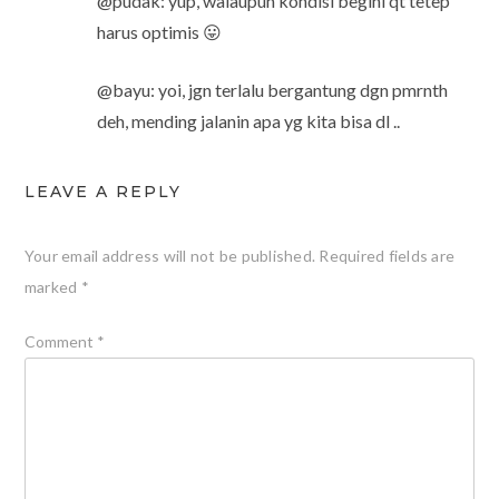
@pudak: yup, walaupun kondisi begini qt tetep
harus optimis 😛
@bayu: yoi, jgn terlalu bergantung dgn pmrnth
deh, mending jalanin apa yg kita bisa dl ..
LEAVE A REPLY
Your email address will not be published.
Required fields are
marked
*
Comment
*