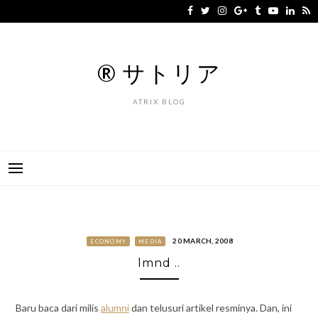
Skip
to
content
® サトリア
ATRIX BLOG
20 MARCH, 2008
ECONOMY
MEDIA
lmnd ..
Baru baca dari milis
alumni
dan telusuri artikel resminya. Dan, ini