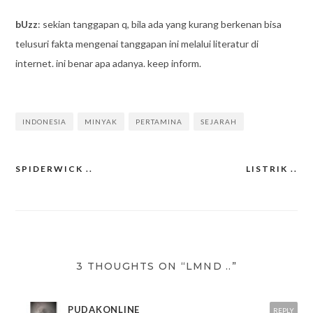
bUzz
: sekian tanggapan q, bila ada yang kurang berkenan bisa
telusuri fakta mengenai tanggapan ini melalui literatur di
internet. ini benar apa adanya. keep inform.
INDONESIA
MINYAK
PERTAMINA
SEJARAH
SPIDERWICK ..
LISTRIK ..
Post
navigation
3 THOUGHTS ON “LMND ..”
PUDAKONLINE
REPLY