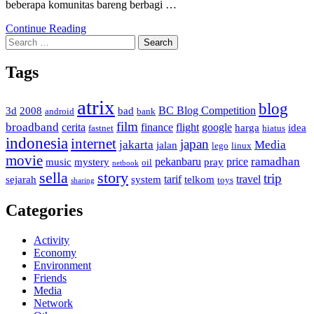
beberapa komunitas bareng berbagi …
Continue Reading
Search
for:
Tags
atrix
blog
BC Blog Competition
3d
2008
bad
android
bank
film
broadband
cerita
finance
flight
google
harga
idea
fastnet
hiatus
indonesia
internet
japan
jakarta
Media
jalan
lego
linux
movie
ramadhan
pekanbaru
price
music
mystery
pray
oil
netbook
sella
story
trip
tarif
travel
sejarah
system
telkom
toys
sharing
Categories
Activity
Economy
Environment
Friends
Media
Network