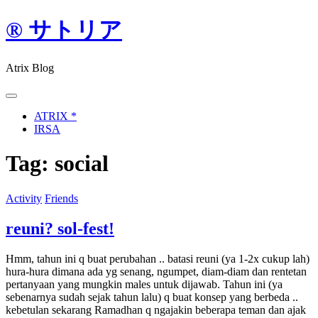
Skip
® サトリア
to
content
Atrix Blog
ATRIX *
IRSA
Tag:
social
Activity
Friends
reuni? sol-fest!
Hmm, tahun ini q buat perubahan .. batasi reuni (ya 1-2x cukup lah)
hura-hura dimana ada yg senang, ngumpet, diam-diam dan rentetan
pertanyaan yang mungkin males untuk dijawab. Tahun ini (ya
sebenarnya sudah sejak tahun lalu) q buat konsep yang berbeda ..
kebetulan sekarang Ramadhan q ngajakin beberapa teman dan ajak