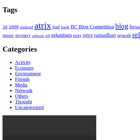
for:
Tags
atrix
blog
bro
BC Blog Competition
3d
2008
bad
android
bank
sel
ramadhan
pekanbaru
price
music
mystery
pray
sejarah
oil
netbook
Categories
Activity
Economy
Environment
Friends
Media
Network
Others
Thought
Uncategorized