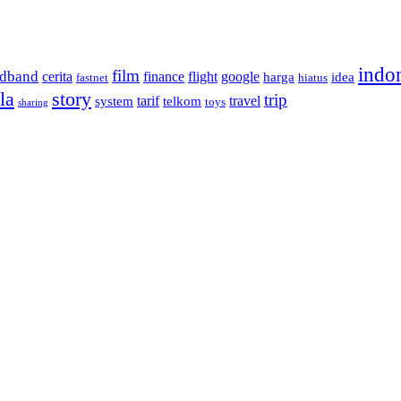
indo
film
adband
cerita
finance
flight
google
harga
idea
fastnet
hiatus
la
story
trip
tarif
travel
system
telkom
toys
sharing