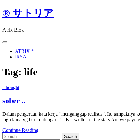
Skip
® サトリア
to
content
Atrix Blog
ATRIX *
IRSA
Tag:
life
Thought
sober ..
Dalam pengertian kata kerja “menganggap realistis”. Itu tampaknya ke
lagu lama yg baru q dengar. ” .. Is it written in the stars Are we payin
Continue Reading
Search