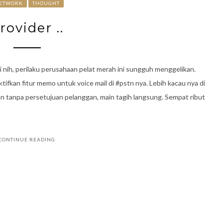
ETWORK
THOUGHT
rovider ..
i nih, perilaku perusahaan pelat merah ini sungguh menggelikan.
ifkan fitur memo untuk voice mail di #pstn nya. Lebih kacau nya di
fkan tanpa persetujuan pelanggan, main tagih langsung. Sempat ribut
CONTINUE READING