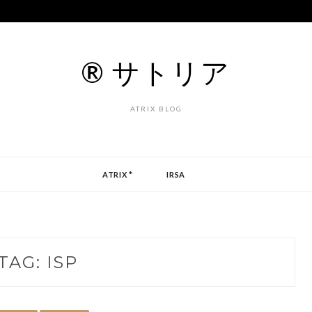
® サトリア
ATRIX BLOG
ATRIX *
IRSA
TAG:
ISP