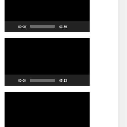
00:00
03:39
Video
Player
00:00
05:13
Video
Player