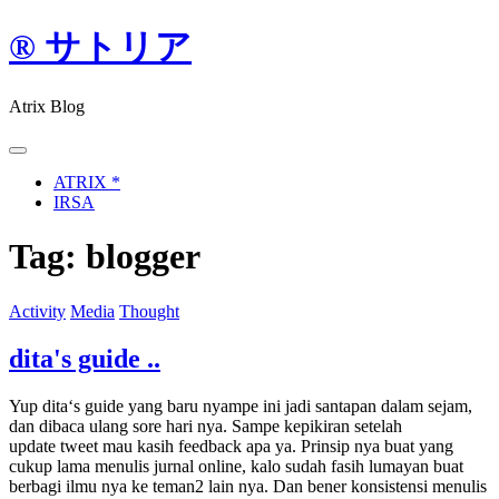
Skip
® サトリア
to
content
Atrix Blog
ATRIX *
IRSA
Tag:
blogger
Activity
Media
Thought
dita's guide ..
Yup dita‘s guide yang baru nyampe ini jadi santapan dalam sejam,
dan dibaca ulang sore hari nya. Sampe kepikiran setelah
update tweet mau kasih feedback apa ya. Prinsip nya buat yang
cukup lama menulis jurnal online, kalo sudah fasih lumayan buat
berbagi ilmu nya ke teman2 lain nya. Dan bener konsistensi menulis