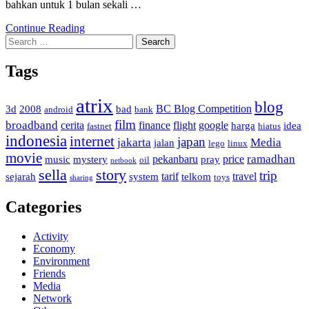
bahkan untuk 1 bulan sekali …
Continue Reading
Search
for:
Tags
atrix
blog
BC Blog Competition
3d
2008
bad
android
bank
film
broadband
cerita
finance
flight
google
harga
idea
fastnet
hiatus
indonesia
internet
japan
jakarta
Media
jalan
lego
linux
movie
ramadhan
pekanbaru
price
music
mystery
pray
oil
netbook
sella
story
trip
tarif
travel
sejarah
system
telkom
toys
sharing
Categories
Activity
Economy
Environment
Friends
Media
Network