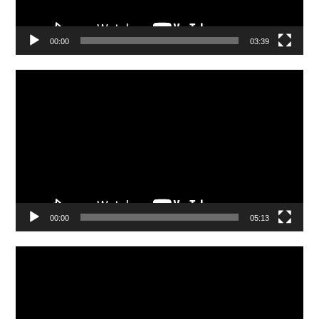
00:00
03:39
Video
Player
00:00
05:13
Video
Player