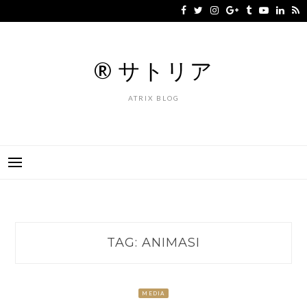
Skip
to
content
® サトリア
ATRIX BLOG
TAG:
ANIMASI
MEDIA