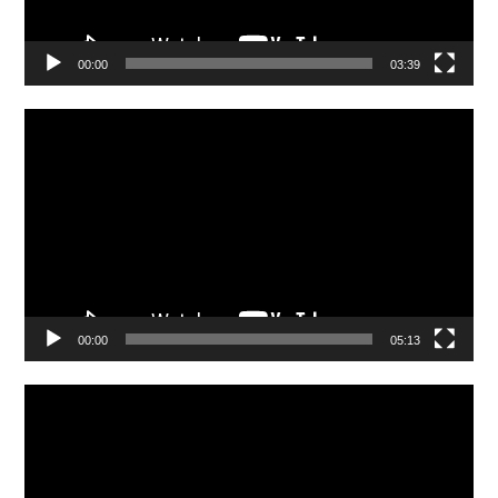
00:00
03:39
Video
Player
00:00
05:13
Video
Player