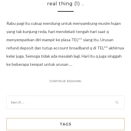
real thing (1) ..
Rabu pagi itu cukup mendung untuk menyambung musim hujan
yang tak kunjung reda, hari mendekati tengah hari saat q
menyempatkan diri mampir ke plasa TEL** siang itu. Urusan
refund deposit dan tutup account broadband q di TEL** akhirnya
kelar juga. Semoga tidak ada masalah lagi. Hari itu q juga singgah
ke beberapa tempat untuk urusan …
CONTINUE READING
TAGS