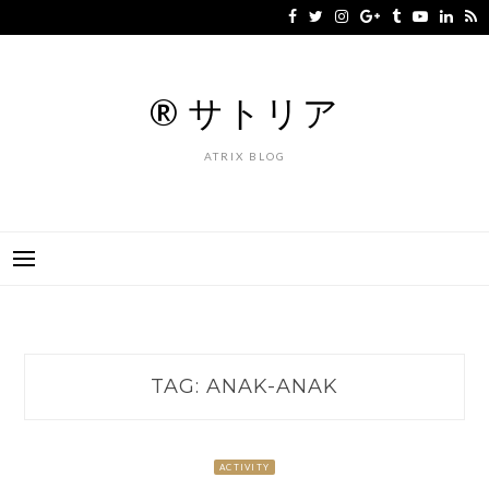
Skip
to
content
® サトリア
ATRIX BLOG
TAG:
ANAK-ANAK
ACTIVITY