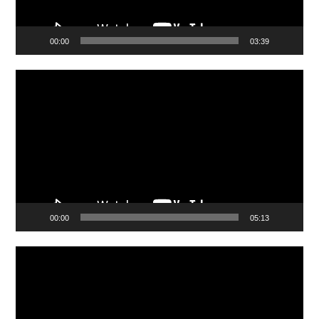
00:00
03:39
Video
Player
00:00
05:13
Video
Player