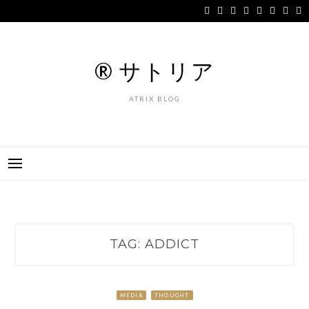
Skip
to
content
® サトリア
ATRIX BLOG
TAG:
ADDICT
MEDIA
THOUGHT