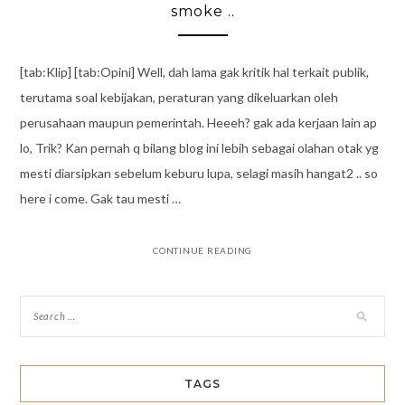
smoke ..
[tab:Klip] [tab:Opini] Well, dah lama gak kritik hal terkait publik,
terutama soal kebijakan, peraturan yang dikeluarkan oleh
perusahaan maupun pemerintah. Heeeh? gak ada kerjaan lain ap
lo, Trik? Kan pernah q bilang blog ini lebih sebagai olahan otak yg
mesti diarsipkan sebelum keburu lupa, selagi masih hangat2 .. so
here i come. Gak tau mesti …
CONTINUE READING
TAGS